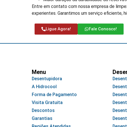
Entre em contato com nossa empresa de limpez
experientes. Garantimos um serviço eficiente, h
Ligue Agora!
Fale Conosco!
Menu
Dese
Desentupidora
Desent
A Hidrocool
Desent
Forma de Pagamento
Desent
Visita Gratuita
Desent
Descontos
Desent
Garantias
Desent
Regiões Atendidas
Desent