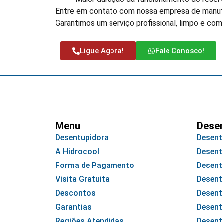
Entre em contato com nossa empresa de manuten
Garantimos um serviço profissional, limpo e com
Ligue Agora!
Fale Conosco!
Menu
Dese
Desentupidora
Desent
A Hidrocool
Desent
Forma de Pagamento
Desent
Visita Gratuita
Desent
Descontos
Desent
Garantias
Desent
Regiões Atendidas
Desent