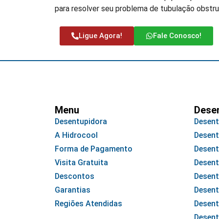
para resolver seu problema de tubulação obstruí
Ligue Agora!
Fale Conosco!
Menu
Dese
Desentupidora
Desent
A Hidrocool
Desent
Forma de Pagamento
Desent
Visita Gratuita
Desent
Descontos
Desent
Garantias
Desent
Regiões Atendidas
Desent
Desent