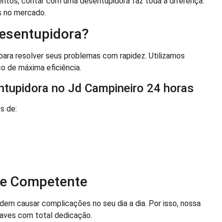
tos, contar com uma desentupidora faz toda a diferença.
s no mercado.
esentupidora?
ara resolver seus problemas com rapidez. Utilizamos
ço de máxima eficiência.
ntupidora no Jd Campineiro 24 horas
s de:
 e Competente
m causar complicações no seu dia a dia. Por isso, nossa
aves com total dedicação.