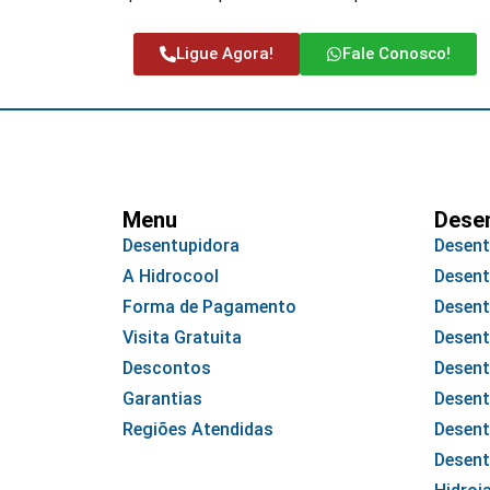
Ligue Agora!
Fale Conosco!
Menu
Dese
Desentupidora
Desent
A Hidrocool
Desent
Forma de Pagamento
Desent
Visita Gratuita
Desent
Descontos
Desent
Garantias
Desent
Regiões Atendidas
Desent
Desent